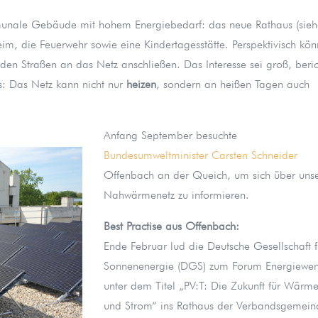
munale Gebäude mit hohem Energiebedarf: das neue Rathaus (sie
eim, die Feuerwehr sowie eine Kindertagesstätte. Perspektivisch kö
en Straßen an das Netz anschließen. Das Interesse sei groß, beric
ms: Das Netz kann nicht nur
heizen
, sondern an heißen Tagen auch
Anfang September besuchte
Bundesumweltminister Carsten Schneider
Offenbach an der Queich, um sich über uns
Nahwärmenetz zu informieren.
Best Practise aus Offenbach:
Ende Februar lud die Deutsche Gesellschaft f
Sonnenenergie (DGS) zum Forum Energiewe
unter dem Titel „PV:T: Die Zukunft für Wärm
und Strom“ ins Rathaus der Verbandsgemein