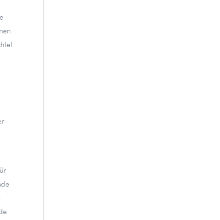
he
nnen
htet
er
ür
nde
e
de