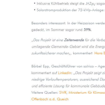
• Inklusive Kühlbetrieb steigt die JAZ
soga
PV
• Solarstromproduktion der 72-kWp-Anlage:
Besonders interessant: In der Heizsaison werd
gedeckt, im Sommer sogar rund
59%
.
„
Das Projekt ist eine
Zeitenwende
für die Verb
umliegende Gemeinde-Gebiet wird die Energie
zukunftssicherer machen
„, kommentiert
Hans B
Bärbel Epp, Geschäftsführer von solrico – Age
kommentiert auf
LinkedIn
:
„Das Projekt zeigt
niedrige Vorlauftemperaturen, ausreichend 
und effiziente Lösung für kommunale Gebäude
Weitere Quellen:
SWR
,
Ministerium für Klimas
Offenbach a.d. Queich