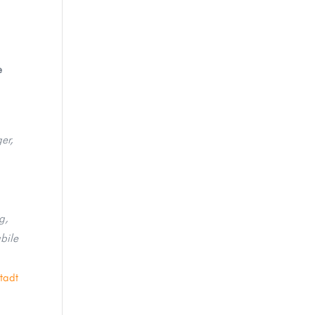
e
er,
g,
bile
tadt