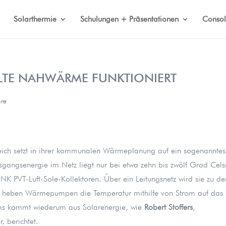
Solarthermie
Schulungen + Präsentationen
Consol
ALTE NAHWÄRME FUNKTIONIERT
re
ch setzt in ihrer kommunalen Wärmeplanung auf ein sogenanntes
gangsenergie im Netz liegt nur bei etwa zehn bis zwölf Grad Cels
K PVT-Luft-Sole-Kollektoren. Über ein Leitungsnetz wird sie zu de
t heben Wärmepumpen die Temperatur mithilfe von Strom auf das
roms kommt wiederum aus Solarenergie, wie
Robert Stoffers
,
, berichtet.