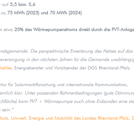
r auf
5,5 bzw. 5,6
 ca.
75 MWh (2023) und 70 MWh (2024)
en etwa
25% des Wärmepumpenstroms direkt durch die PVT-Anlag
andsgemeinde. Die perspektivische Erweiterung des Netzes auf das
versorgung in den nächsten Jahren für die Gemeinde unabhängig
iehler
, Energieberater und Vorsitzender der DGS Rheinland-Pfalz.
ntur für Solarmarktforschung und internationale Kommunikation,
 ziemlich klar: Unter passenden Rahmenbedingungen (gute Dämmun
Dachfläche) kann PVT + Wärmepumpe auch ohne Erdsonden eine sta
 sein.“
chutz, Umwelt, Energie und Mobilität des Landes Rheinland-Pfalz
,
S