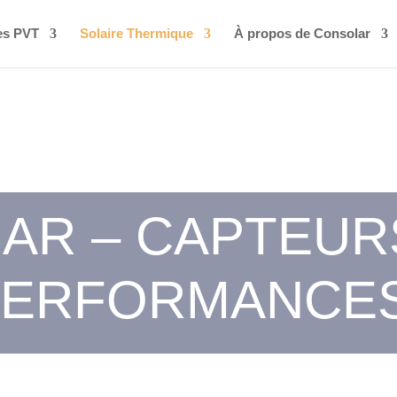
es PVT
Solaire Thermique
À propos de Consolar
 AR – CAPTEUR
PERFORMANCE