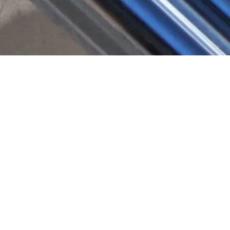
CONSOLAR: SEMPRE AL
VOSTRO FIANCO.
Alla clientela interessata all‘ acquisto di un impianto solare
e/o di riscaldamento: Si prega di compilare il modulo qui
sotto per ricevere l’offerta di uno dei nostri partner