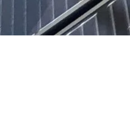
EINSATZ DES PVT LUFT-SOLE-
KOLLEKTORS SOLINK IN
FRANKREICH
Der Bauherr einer Villa bei Lille hat sich für den Einsatz des